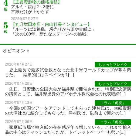
【主要資源物の価格推移】
アルミ・鉄は2～3倍に
古紙だけが上がらず
2026年07月27日
【丸升増田本店・内山社長インタビュー】
「ルーツは淡路島、炭売りから藁や古紙に」
「次の100年、新たなステージへの挑戦」
オピニオン »
2026年07月27日
ちょっとブレイク
史上最長で最多試合数となった北中米ワールドカップが幕を閉
じた。 結果的にはスペインが1[...]
2026年07月20日
ちょっとブレイク
先日、日資連の全国大会が福井県で開催された。特別記念講演
の講師として、福井県出身のアパホテル株式会社の代表取締[...]
2026年07月13日
コラム「虎視」
今回の米国ツアーをアテンドしてもらった津村氏は、㈱紙資源
の大津社長に紹介してもらった。津村氏は、以前まで海外の[...]
2026年07月06日
コラム「虎視」
家庭紙市場で輸入紙の存在感が年々増している。これまで輸入
品の中心はティッシュだったが、トイレットペーパーも勢い[...]