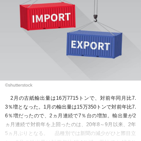
©shutterstock
2月の古紙輸出量は16万7715トンで、対前年同月比7.
3％増となった。1月の輸出量は15万350トンで対前年比7.
6％増だったので、2ヵ月連続で7％台の増加。輸出量が2
ヵ月連続で対前年を上回ったのは、20年8～9月以来、2年
5ヵ月ぶりとなる。 品種別では新聞の減少がひと際目立