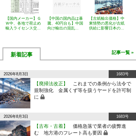
【国内メーカー】Ｇ
【中国の国内品は暴
【古紙輸出価格】中
Ｗ中、各地で荷止め
騰、40円台も】中国
東情勢の悪化が古紙
輸入ライセンス交...
向け輸出の混乱...
供給に影響日本の...
記事一覧 »
新着記事
2026年8月3日
1683号
【廃掃法改正】
これまでの条例から法令で
規制強化 金属くず等を扱うヤードを許可制
に
2026年8月3日
1683号
【古布・古着】
価格急落で業者の疲弊進
む 地方港のフレート高も要因