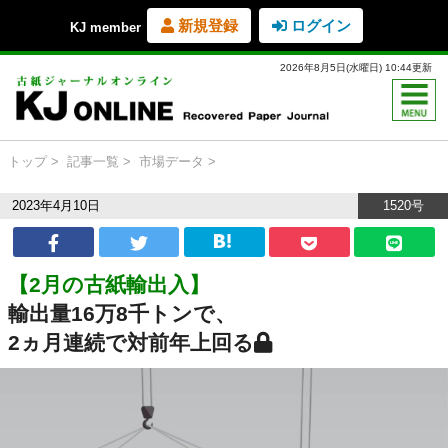
新規登録
ログイン
KJ member
2026年8月5日(水曜日) 10:44更新
トップ
記事一覧
市場データ
2023年4月10日
1520号
【2月の古紙輸出入】
輸出量16万8千トンで、
2ヵ月連続で対前年上回る