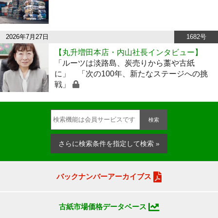
2026年7月27日
1682号
【丸升増田本店・内山社長インタビュー】
「ルーツは淡路島、炭売りから藁や古紙
に」 「次の100年、新たなステージへの挑
戦」
検索
さらに検索条件を指定して検索 »
バックナンバーアーカイブス
古紙市場価格データベース