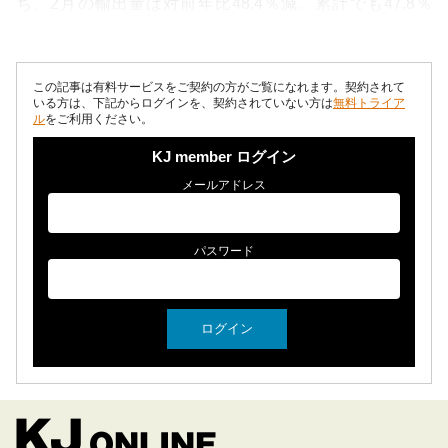
ち、2月の輸出量は対前年比48.4％減。累計でも47.8％
減。昨年は量・価格を牽引してきた韓国向けが急減...
この記事は有料サービスをご契約の方がご覧になれます。契約されて
いる方は、下記からログインを、契約されていない方は
無料トライア
ル
をご利用ください。
KJ member ログイン
メールアドレス
パスワード