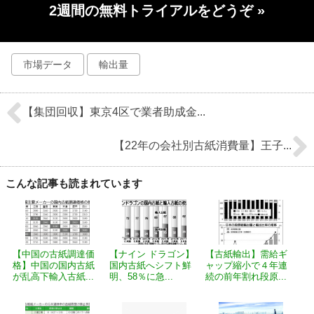
2週間の無料トライアルをどうぞ
»
市場データ
輸出量
【集団回収】東京4区で業者助成金...
【22年の会社別古紙消費量】王子...
こんな記事も読まれています
【中国の古紙調達価
【ナイン ドラゴン】
【古紙輸出】需給ギ
格】中国の国内古紙
国内古紙へシフト鮮
ャップ縮小で４年連
が乱高下輸入古紙...
明、58％に急...
続の前年割れ段原...