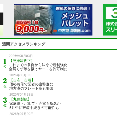
週間アクセスランキング
2026年08月03日
【廃掃法改正】
これまでの条例から法令で規制強化
金属くず等を扱うヤードを許可制に
2026年08月03日
【古布・古着】
価格急落で業者の疲弊進む
地方港のフレート高も要因
2025年04月28日
【丸住製紙】
家庭紙・パルプ・売電も断念か
5月中に破産手続きの可能性も
2026年07月20日