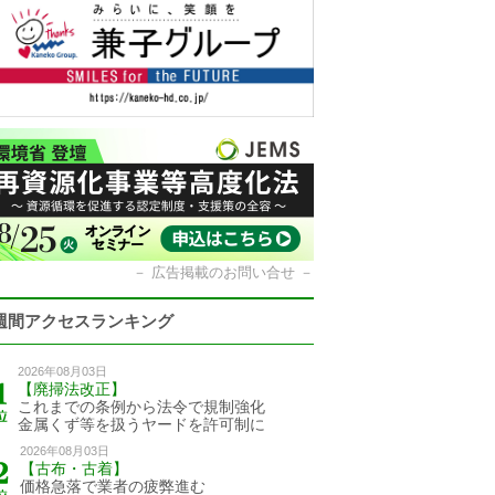
－
広告掲載のお問い合せ
－
週間アクセスランキング
2026年08月03日
【廃掃法改正】
これまでの条例から法令で規制強化
金属くず等を扱うヤードを許可制に
2026年08月03日
【古布・古着】
価格急落で業者の疲弊進む