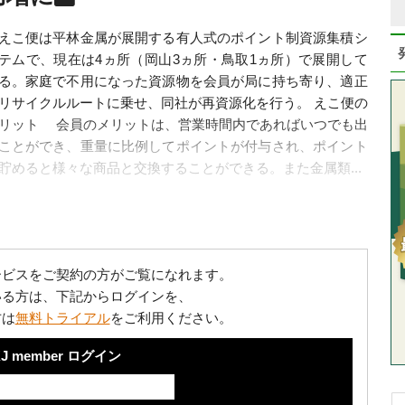
こ便は平林金属が展開する有人式のポイント制資源集積シ
テムで、現在は4ヵ所（岡山3ヵ所・鳥取1ヵ所）で展開して
る。家庭で不用になった資源物を会員が局に持ち寄り、適正
リサイクルルートに乗せ、同社が再資源化を行う。 えこ便の
リット 会員のメリットは、営業時間内であればいつでも出
ことができ、重量に比例してポイントが付与され、ポイント
貯めると様々な商品と交換することができる。また金属類...
ービスをご契約の方がご覧になれます。
いる方は、下記からログインを、
方は
無料トライアル
をご利用ください。
J member ログイン