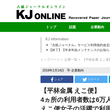
トップ
話題
企業動向
KJ information
最新号
製紙メー
『古紙ジャーナル』サービス利用規約改定
最新のお知らせ
自治体
【終了】【年末年始メンテナンスのお知らせ】1
新型コロナ
ヤードレポ
段原紙の転抄・輸出
新規ヤー
トップページ
記事一覧
【平林金属 えこ便
カーボンニュートラル
売上・扱い量ラ
2019年1月14日
企業動向
シェア
ツイート
【平林金属 えこ便】
4ヵ所の利用者数は6万
えこ便女子の活躍で利