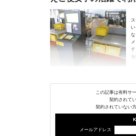
え
ス
い
な
メ
す
を
えこ便・大安寺局では、セルフサービスで
計量を行う
この記事は有料サ
契約されて
契約されていない
K
メールアドレス