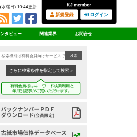
KJ member
(水曜日) 10:44更新
新規登録
ログイン
インタビュー
関連業界
お問合せ
占インタビュー
ＲＰＦ（固形燃料）
見積書・請求書依頼
検索
サイクル女子
ＰＥＴボトル
購読の申込み
業界団体挨拶
廃プラスチック
広告の申込み
さらに検索条件を指定して検索 »
講演録
鉄スクラップ
ヤードマップの申込み
家電リサイクル
古紙ジャーナルとは
古布
バックナンバーアーカイブ
古紙市場価格データベース