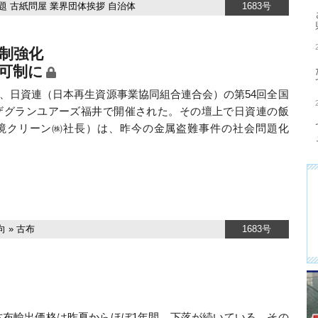
題
古紙問屋
業界団体挨拶
自治体
1683号
制強化
可制に
7日、日資連（日本再生資源事業協同組合連合会）の第54回全国
ザグランユアーズ福井で開催された。その壇上で日資連の飯
境クリーン㈱社長）は、昨今の金属盗難事件の社会問題化
向
»
古布
1683号
布輸出価格は昨夏からほぼ1年間、下落が続いている。その