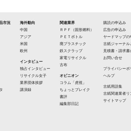
品市況
海外動向
関連業界
購読の申込み
中国
ＲＰＦ（固形燃料）
広告の申込み
アジア
ＰＥＴボトル
ヤードマップの
米国
廃プラスチック
古紙ジャーナル
欧州
鉄スクラップ
見積書・請求書
家電リサイクル
お問い合せ
インタビュー
古布
独占インタビュー
プライバシーポ
リサイクル女子
オピニオン
ヘルプ
業界団体挨拶
コラム「虎視」
古紙用語集
タ
講演録
ちょっとブレイク
古紙関連業者リ
書評
サイトマップ
編集部日記