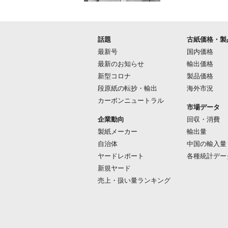
話題
古紙価格・製
最新号
国内価格
最新のお知らせ
輸出価格
新型コロナ
製品価格
段原紙の転抄・輸出
海外市況
カーボンニュートラル
市場データ
企業動向
回収・消費
製紙メーカー
輸出量
自治体
中国の輸入量
ヤードレポート
各種統計デー
新規ヤード
売上・扱い量ランキング