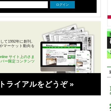
て1992年に創刊。
やマーケット動向を
line サイト上のさま
ンバー限定コンテンツ
料トライアルをどうぞ
»