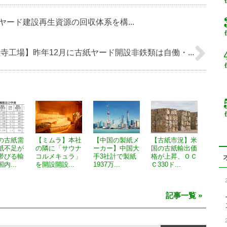
ード建設再生資源の回収体系を構...
寺工場】昨年12月に古紙ヤード開設非鉄類は自働・...
の古紙需
【ミムラ】本社
【中国の製紙メ
【古紙市況】米
紙不足が
の隣に「サウナ
ーカー】中国大
国の古紙輸出価
帯びる輸
コルメキュラ」
手3社計で製紙
格が上昇、ＯＣ
内...
を開設開設...
1937万...
Ｃ330ド...
記事一覧 »