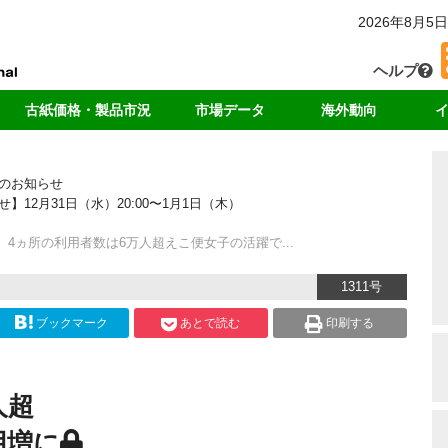
2026年8月5日
ヘルプ
古紙価格・製品市況
市場データ
海外動向
カー
国内価格
回収・消費
中国
独
のお知らせ
輸出価格
輸出量
アジア
リ
2月31日（水）20:00〜1月1日（木）
ート
製品価格
中国の輸入量
米国
ド
海外市況
各種統計データ
欧州
】4ヵ所の利用者数は6万人超えこ便女子の活躍で...
ンキング
1311号
ブックマーク
あとで読む
印刷する
人超
用増に