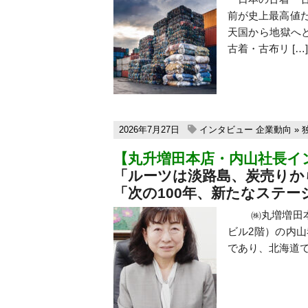
前が史上最高値
天国から地獄へ
古着・古布リ […]
2026年7月27日
インタビュー
企業動向
»
【丸升増田本店・内山社長イ
「ルーツは淡路島、炭売りか
「次の100年、新たなステー
㈱丸増増田本店（
ビル2階）の内山
であり、北海道で