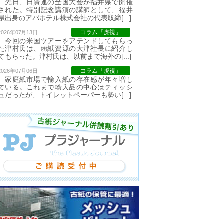
先日、日資連の全国大会が福井県で開催
された。特別記念講演の講師として、福井
県出身のアパホテル株式会社の代表取締[...]
コラム「虎視」
2026年07月13日
今回の米国ツアーをアテンドしてもらっ
た津村氏は、㈱紙資源の大津社長に紹介し
てもらった。津村氏は、以前まで海外の[...]
コラム「虎視」
2026年07月06日
家庭紙市場で輸入紙の存在感が年々増し
ている。これまで輸入品の中心はティッシ
ュだったが、トイレットペーパーも勢い[...]