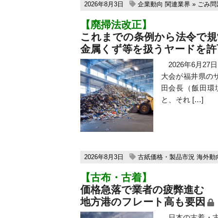
2026年8月3日
企業動向
関連業界
»
ごみ問
【廃掃法改正】
これまでの条例から法令で規
金属くず等を扱うヤードを許
2026年6月2
大会が福井県の
田会長（飯田環
と、それ […]
2026年8月3日
古紙価格・製品市況
海外動
【古布・古着】
価格急落で業者の疲弊進む
地方港のフレート高も要因
日本の古着・古