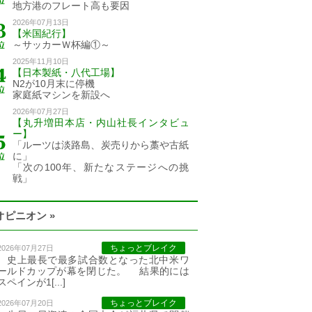
地方港のフレート高も要因
2026年07月13日
【米国紀行】
～サッカーＷ杯編①～
2025年11月10日
【日本製紙・八代工場】
N2が10月末に停機
家庭紙マシンを新設へ
2026年07月27日
【丸升増田本店・内山社長インタビュ
ー】
「ルーツは淡路島、炭売りから藁や古紙
に」
「次の100年、新たなステージへの挑
戦」
オピニオン »
ちょっとブレイク
2026年07月27日
史上最長で最多試合数となった北中米ワ
ールドカップが幕を閉じた。 結果的には
スペインが1[...]
ちょっとブレイク
2026年07月20日