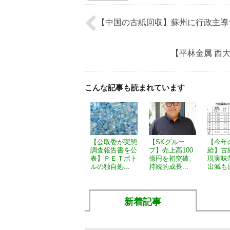
【中国の古紙回収】蘇州に行政主導ヤ
【平林金属 西大
こんな記事も読まれています
【公取委が実態
【SKグルー
【今年
調査報告書を公
プ】売上高100
給】古
表】ＰＥＴボト
億円を初突破、
現実味
ルの独自処...
持続的成長...
出減も国
新着記事