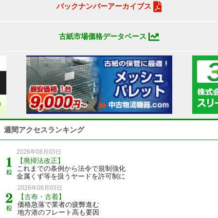
バックナンバーアーカイブス
古紙市場価格データベース
週間アクセスランキング
2026年08月03日
【廃掃法改正】
これまでの条例から法令で規制強化
金属くず等を扱うヤードを許可制に
2026年08月03日
【古布・古着】
価格急落で業者の疲弊進む
地方港のフレート高も要因