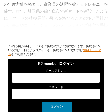
の年度方針を発表し、従業員の活躍を称えるセレモニーを
催す。昨年、埼玉県の鶴ヶ島市で新ヤードを新設したよう
に、ヤードの積極展開が脚光を浴びることの多い同社だ
が、書店やコーヒーショップのフランチャイズ経営を手掛
けるユニークな一面があり、社員教育...
この記事は有料サービスをご契約の方がご覧になれます。契約されて
いる方は、下記からログインを、契約されていない方は
無料トライア
ル
をご利用ください。
KJ member ログイン
メールアドレス
パスワード