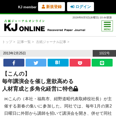
新規登録
ログイン
KJ member
2026年8月5日(水曜日) 10:44更新
トップ
記事一覧
古紙ジャーナル記事
2013年2月25日
1022号
【こんの】
毎年講演会を催し意欲高める
人材育成と多角化経営に特色
㈱こんの（本社・福島市、紺野道昭代表取締役社長）が主
催する新春の集いに参加した。同社では、毎年1月の第2
日曜日に外部から講師を招いて講演会を開き、併せて同社