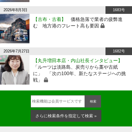
2026年8月3日
1683号
【古布・古着】
価格急落で業者の疲弊進
む 地方港のフレート高も要因
2026年7月27日
1682号
【丸升増田本店・内山社長インタビュー】
「ルーツは淡路島、炭売りから藁や古紙
に」 「次の100年、新たなステージへの挑
戦」
検索
さらに検索条件を指定して検索 »