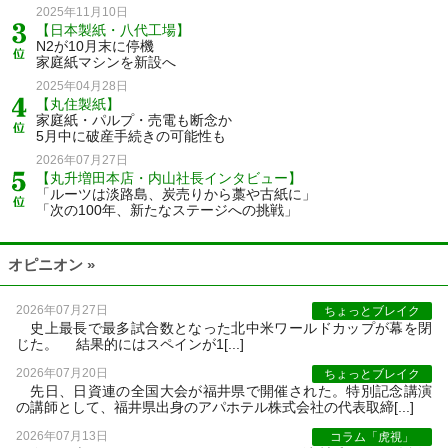
2025年11月10日
【日本製紙・八代工場】
N2が10月末に停機
家庭紙マシンを新設へ
2025年04月28日
【丸住製紙】
家庭紙・パルプ・売電も断念か
5月中に破産手続きの可能性も
2026年07月27日
【丸升増田本店・内山社長インタビュー】
「ルーツは淡路島、炭売りから藁や古紙に」
「次の100年、新たなステージへの挑戦」
オピニオン »
2026年07月27日
ちょっとブレイク
史上最長で最多試合数となった北中米ワールドカップが幕を閉
じた。 結果的にはスペインが1[...]
2026年07月20日
ちょっとブレイク
先日、日資連の全国大会が福井県で開催された。特別記念講演
の講師として、福井県出身のアパホテル株式会社の代表取締[...]
2026年07月13日
コラム「虎視」