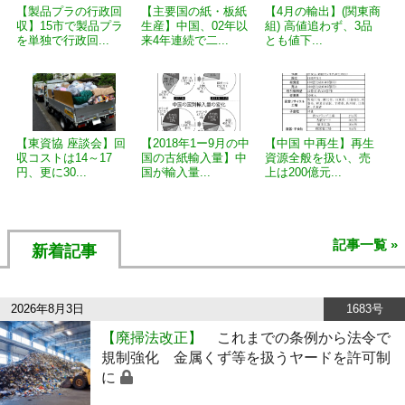
【製品プラの行政回
【主要国の紙・板紙
【4月の輸出】(関東商
収】15市で製品プラ
生産】中国、02年以
組) 高値追わず、3品
を単独で行政回...
来4年連続で二...
とも値下...
【東資協 座談会】回
【2018年1ー9月の中
【中国 中再生】再生
収コストは14～17
国の古紙輸入量】中
資源全般を扱い、売
円、更に30...
国が輸入量...
上は200億元...
記事一覧 »
新着記事
2026年8月3日
1683号
【廃掃法改正】
これまでの条例から法令で
規制強化 金属くず等を扱うヤードを許可制
に