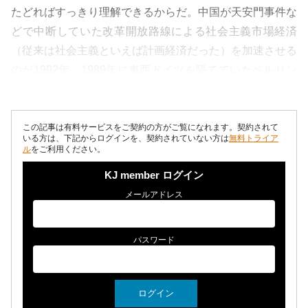
たどればすっきり理解できるからだ。中国が天安門事件な
どで中断していた改革開放路線による社会主義市場経済
（従来は社会主義といえば計画経済だった）を加速させる
のが1992年。1989年に東西ドイツを隔てていたベルリン
の壁が崩れ、翌年東西ドイツが統一...
この記事は有料サービスをご契約の方がご覧になれます。契約されて
いる方は、下記からログインを、契約されていない方は
無料トライア
ル
をご利用ください。
KJ member ログイン
メールアドレス
パスワード