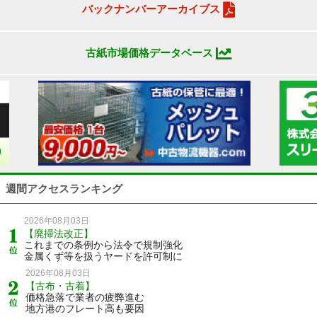
バックナンバーアーカイブス
古紙市場価格データベース
週間アクセスランキング
2026年08月03日
【廃掃法改正】
これまでの条例から法令で規制強化
金属くず等を扱うヤードを許可制に
2026年08月03日
【古布・古着】
価格急落で業者の疲弊進む
地方港のフレート高も要因