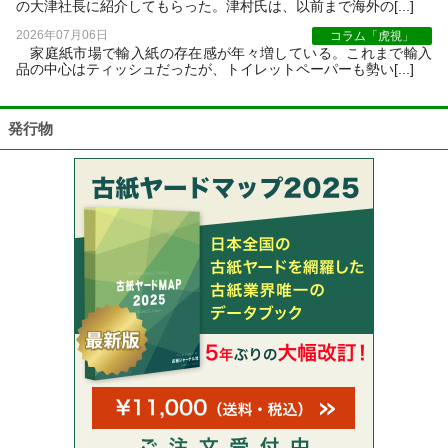
の大津社長に紹介してもらった。津村氏は、以前まで海外の[...]
2026年07月06日
コラム「虎視」
家庭紙市場で輸入紙の存在感が年々増している。これまで輸入
品の中心はティッシュだったが、トイレットペーパーも勢い[...]
発行物