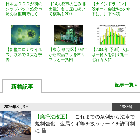
日本品ＯＣＣが初の
【14大都市のごみ排
【ナインドラゴン】
シップバック処分市
出量】名古屋に続い
段ボール会社9社を傘
況の回復期待にく...
て横浜も300...
下に、川下へ積...
【新型コロナウイル
【東京都 港区】08年
【2050年 予測】人口
ス】欧米で甚大な被
から製品プラを容リ
は一億人を割り九千
害
プラと一括回...
七百万人に...
記事一覧 »
新着記事
2026年8月3日
1683号
【廃掃法改正】
これまでの条例から法令で
規制強化 金属くず等を扱うヤードを許可制
に