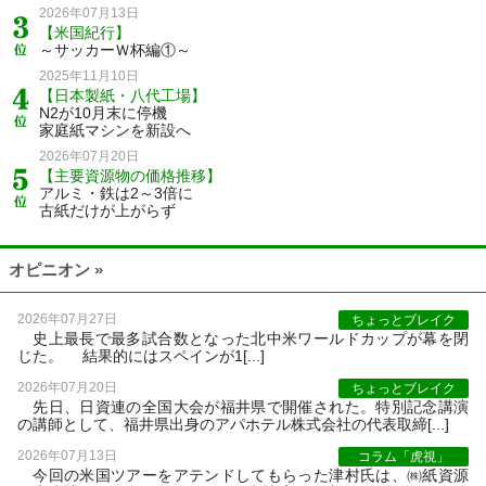
2026年07月13日
【米国紀行】
～サッカーＷ杯編①～
2025年11月10日
【日本製紙・八代工場】
N2が10月末に停機
家庭紙マシンを新設へ
2026年07月20日
【主要資源物の価格推移】
アルミ・鉄は2～3倍に
古紙だけが上がらず
オピニオン »
2026年07月27日
ちょっとブレイク
史上最長で最多試合数となった北中米ワールドカップが幕を閉
じた。 結果的にはスペインが1[...]
2026年07月20日
ちょっとブレイク
先日、日資連の全国大会が福井県で開催された。特別記念講演
の講師として、福井県出身のアパホテル株式会社の代表取締[...]
2026年07月13日
コラム「虎視」
今回の米国ツアーをアテンドしてもらった津村氏は、㈱紙資源