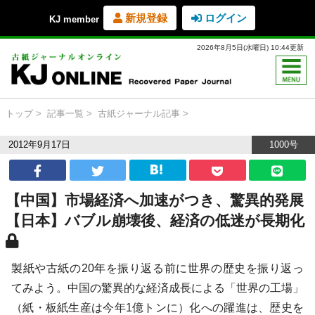
新規登録
ログイン
KJ member
2026年8月5日(水曜日) 10:44更新
トップ
記事一覧
古紙ジャーナル記事
2012年9月17日
1000号
【中国】市場経済へ加速がつき、驚異的発展
【日本】バブル崩壊後、経済の低迷が長期化
製紙や古紙の20年を振り返る前に世界の歴史を振り返っ
てみよう。中国の驚異的な経済成長による「世界の工場」
（紙・板紙生産は今年1億トンに）化への躍進は、歴史を