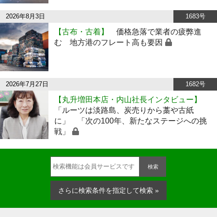
2026年8月3日
1683号
【古布・古着】
価格急落で業者の疲弊進
む 地方港のフレート高も要因
2026年7月27日
1682号
【丸升増田本店・内山社長インタビュー】
「ルーツは淡路島、炭売りから藁や古紙
に」 「次の100年、新たなステージへの挑
戦」
検索
さらに検索条件を指定して検索 »