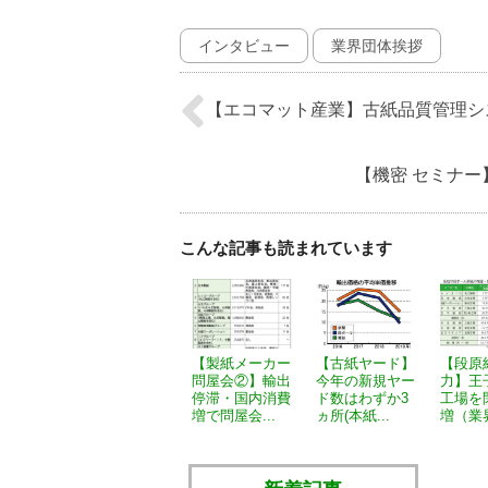
インタビュー
業界団体挨拶
【エコマット産業】古紙品質管理シ
【機密 セミナー
こんな記事も読まれています
【製紙メーカー
【古紙ヤード】
【段原
問屋会②】輸出
今年の新規ヤー
力】王
停滞・国内消費
ド数はわずか3
工場を
増で問屋会...
ヵ所(本紙...
増（業界