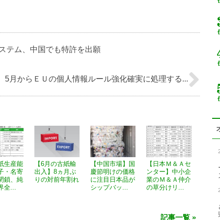
ステム、中国でも特許を出願
】5月からＥＵの個人情報ルール強化確実に処理する...
紙生産能
【6月の古紙輸
【中国市場】国
【日本Ｍ＆Ａセ
子・名寄
出入】8ヵ月ぶ
慶節明けの価格
ンター】中小企
閉鎖、純
りの対前年割れ
に注目日本品が
業のＭ＆Ａ仲介
全...
シップバッ...
の草分けリ...
記事一覧 »