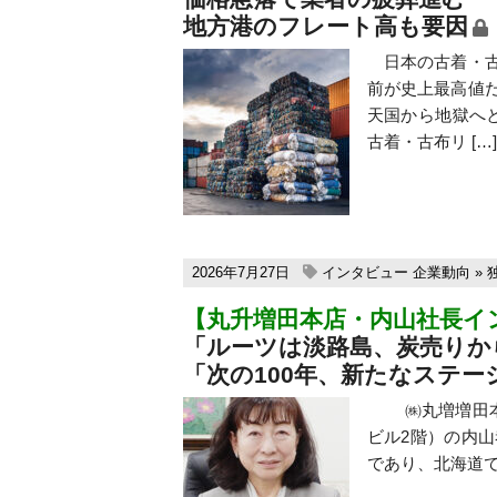
地方港のフレート高も要因
日本の古着・古
前が史上最高値
天国から地獄へ
古着・古布リ […]
2026年7月27日
インタビュー
企業動向
»
【丸升増田本店・内山社長イ
「ルーツは淡路島、炭売りか
「次の100年、新たなステー
㈱丸増増田本店（
ビル2階）の内山
であり、北海道で