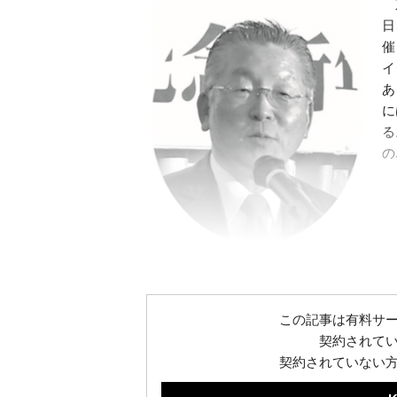
東
日
催
イ
あ
に
る
の.
東多摩再資源化事業協同組合 吉浦高志理
事長
この記事は有料サ
契約されて
契約されていない