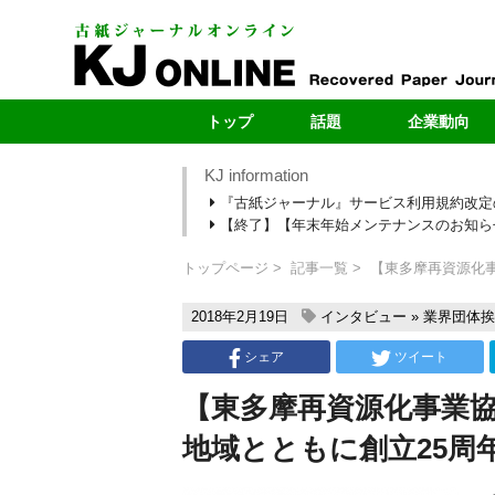
トップ
話題
企業動向
KJ information
最新号
製紙メー
『古紙ジャーナル』サービス利用規約改定
最新のお知らせ
自治体
【終了】【年末年始メンテナンスのお知らせ】1
新型コロナ
ヤードレポ
段原紙の転抄・輸出
新規ヤー
トップページ
記事一覧
【東多摩再資源化事
カーボンニュートラル
売上・扱い量ラ
2018年2月19日
インタビュー
»
業界団体挨
シェア
ツイート
【東多摩再資源化事業
地域とともに創立25周