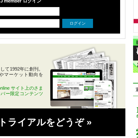
J member ログイン
て1992年に創刊。
やマーケット動向を
line サイト上のさま
ンバー限定コンテンツ
料トライアルをどうぞ
»