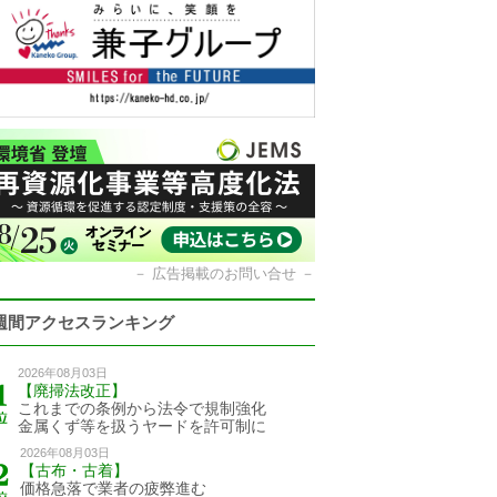
－
広告掲載のお問い合せ
－
週間アクセスランキング
2026年08月03日
【廃掃法改正】
これまでの条例から法令で規制強化
金属くず等を扱うヤードを許可制に
2026年08月03日
【古布・古着】
価格急落で業者の疲弊進む