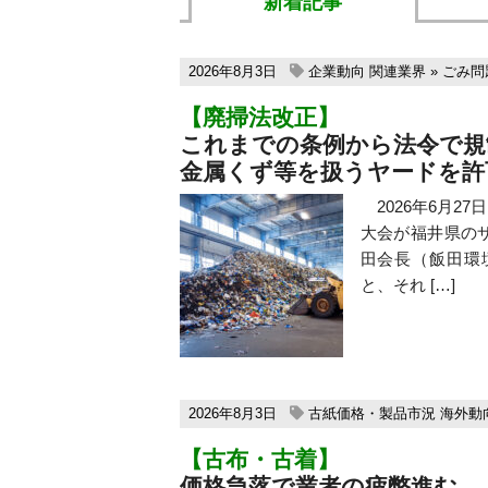
新着記事
2026年8月3日
企業動向
関連業界
»
ごみ問
【廃掃法改正】
これまでの条例から法令で規
金属くず等を扱うヤードを許
2026年6月2
大会が福井県の
田会長（飯田環
と、それ […]
2026年8月3日
古紙価格・製品市況
海外動
【古布・古着】
価格急落で業者の疲弊進む