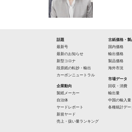
話題
古紙価格・製
最新号
国内価格
最新のお知らせ
輸出価格
新型コロナ
製品価格
段原紙の転抄・輸出
海外市況
カーボンニュートラル
市場データ
企業動向
回収・消費
製紙メーカー
輸出量
自治体
中国の輸入量
ヤードレポート
各種統計デー
新規ヤード
売上・扱い量ランキング