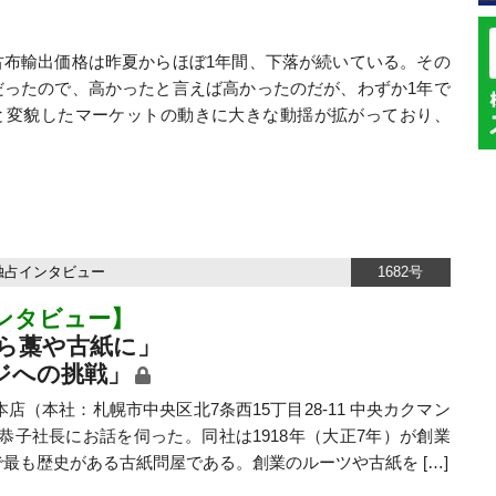
布輸出価格は昨夏からほぼ1年間、下落が続いている。その
だったので、高かったと言えば高かったのだが、わずか1年で
と変貌したマーケットの動きに大きな動揺が拡がっており、
独占インタビュー
1682号
ンタビュー】
ら藁や古紙に」
ジへの挑戦」
本社：札幌市中央区北7条西15丁目28-11 中央カクマン
恭子社長にお話を伺った。同社は1918年（大正7年）が創業
最も歴史がある古紙問屋である。創業のルーツや古紙を […]