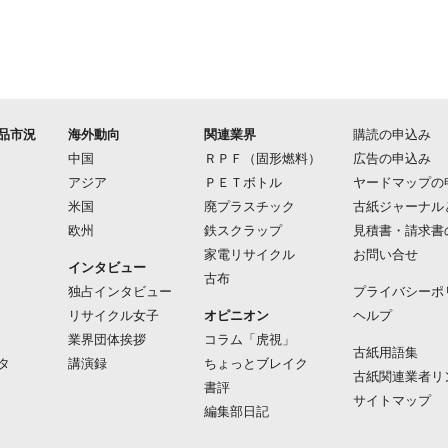
品市況
海外動向
関連業界
購読の申込み
中国
ＲＰＦ（固形燃料）
広告の申込み
アジア
ＰＥＴボトル
ヤードマップの
米国
廃プラスチック
古紙ジャーナル
欧州
鉄スクラップ
見積書・請求書
家電リサイクル
お問い合せ
インタビュー
古布
独占インタビュー
プライバシーポ
リサイクル女子
オピニオン
ヘルプ
業界団体挨拶
コラム「虎視」
古紙用語集
タ
講演録
ちょっとブレイク
古紙関連業者リ
書評
サイトマップ
編集部日記