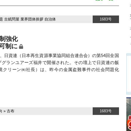
題
古紙問屋
業界団体挨拶
自治体
1683号
制強化
可制に
7日、日資連（日本再生資源事業協同組合連合会）の第54回全国
ザグランユアーズ福井で開催された。その壇上で日資連の飯
境クリーン㈱社長）は、昨今の金属盗難事件の社会問題化
向
»
古布
1683号