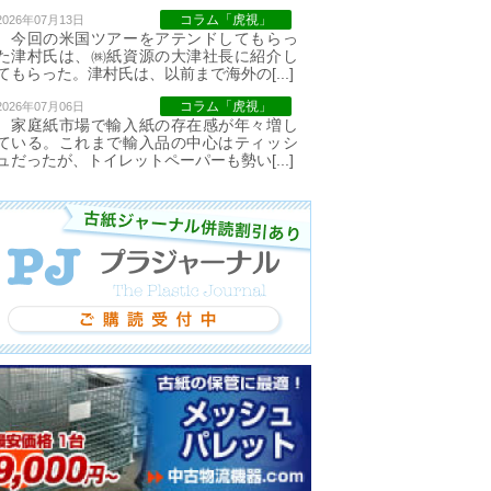
コラム「虎視」
2026年07月13日
今回の米国ツアーをアテンドしてもらっ
た津村氏は、㈱紙資源の大津社長に紹介し
てもらった。津村氏は、以前まで海外の[...]
コラム「虎視」
2026年07月06日
家庭紙市場で輸入紙の存在感が年々増し
ている。これまで輸入品の中心はティッシ
ュだったが、トイレットペーパーも勢い[...]