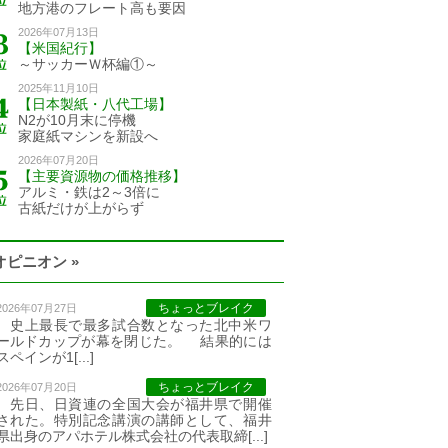
地方港のフレート高も要因
2026年07月13日
【米国紀行】
～サッカーＷ杯編①～
2025年11月10日
【日本製紙・八代工場】
N2が10月末に停機
家庭紙マシンを新設へ
2026年07月20日
【主要資源物の価格推移】
アルミ・鉄は2～3倍に
古紙だけが上がらず
オピニオン »
ちょっとブレイク
2026年07月27日
史上最長で最多試合数となった北中米ワ
ールドカップが幕を閉じた。 結果的には
スペインが1[...]
ちょっとブレイク
2026年07月20日
先日、日資連の全国大会が福井県で開催
された。特別記念講演の講師として、福井
県出身のアパホテル株式会社の代表取締[...]