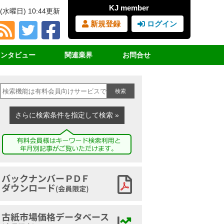
KJ member
(水曜日) 10:44更新
新規登録
ログイン
インタビュー
関連業界
お問合せ
占インタビュー
ＲＰＦ（固形燃料）
見積書・請求書依頼
検索
サイクル女子
ＰＥＴボトル
購読の申込み
業界団体挨拶
廃プラスチック
広告の申込み
さらに検索条件を指定して検索 »
講演録
鉄スクラップ
ヤードマップの申込み
家電リサイクル
古紙ジャーナルとは
古布
バックナンバーアーカイブ
古紙市場価格データベース