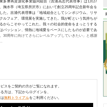
多摩再資源化事業協同組合（吉浦高志代表理事）は1月27
、掬水亭（埼玉県所沢市）において創立25周年記念新年会を
した。吉浦代表理事は「地域組合としてシンポジウム、リサ
クルフェア、環境展を実施してきた。我が町という気持ちが
るからこそやってこれた。我々の社会的使命をまっとうする
はパッション、情熱に地域愛をベースにしたものが必要であ
。30周年に向けてさらにレベルアップしていきたい」と感謝
..
ービスをご契約の方がご覧になれます。
いる方は、下記からログインを、
方は
無料トライアル
をご利用ください。