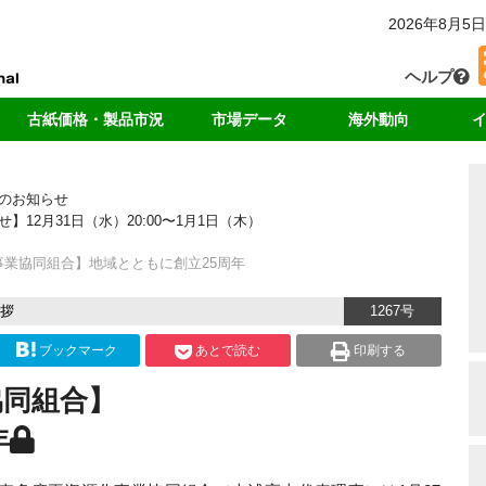
2026年8月5日
ヘルプ
古紙価格・製品市況
市場データ
海外動向
カー
国内価格
回収・消費
中国
独
のお知らせ
輸出価格
輸出量
アジア
リ
2月31日（水）20:00〜1月1日（木）
ート
製品価格
中国の輸入量
米国
ド
海外市況
各種統計データ
欧州
業協同組合】地域とともに創立25周年
ンキング
拶
1267号
ブックマーク
あとで読む
印刷する
協同組合】
年