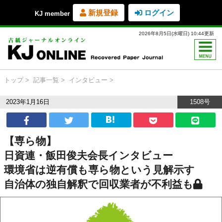
新規登録
ログイン
KJ member
2026年8月5日(水曜日) 10:44更新
トップ
記事一覧
インタビュー
2023年1月16日
1508号
【専ら物】
日資連・飯田俊夫会長インタビュー
環境省は逆有償も専ら物という見解示す
自治体の独自解釈で回収業者が不利益も