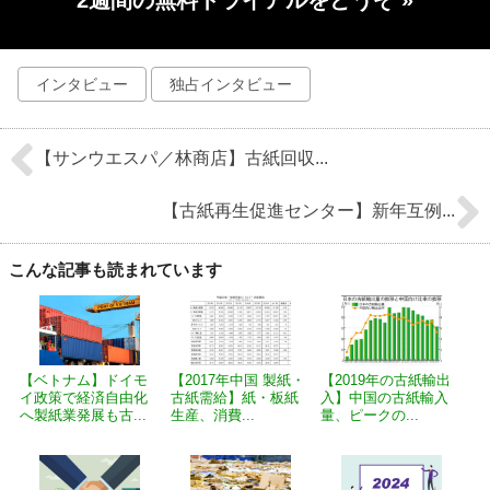
インタビュー
独占インタビュー
【サンウエスパ／林商店】古紙回収...
【古紙再生促進センター】新年互例...
こんな記事も読まれています
【ベトナム】ドイモ
【2017年中国 製紙・
【2019年の古紙輸出
イ政策で経済自由化
古紙需給】紙・板紙
入】中国の古紙輸入
へ製紙業発展も古...
生産、消費...
量、ピークの...