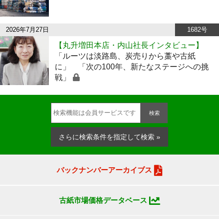
2026年7月27日
1682号
【丸升増田本店・内山社長インタビュー】
「ルーツは淡路島、炭売りから藁や古紙
に」 「次の100年、新たなステージへの挑
戦」
検索
さらに検索条件を指定して検索 »
バックナンバーアーカイブス
古紙市場価格データベース