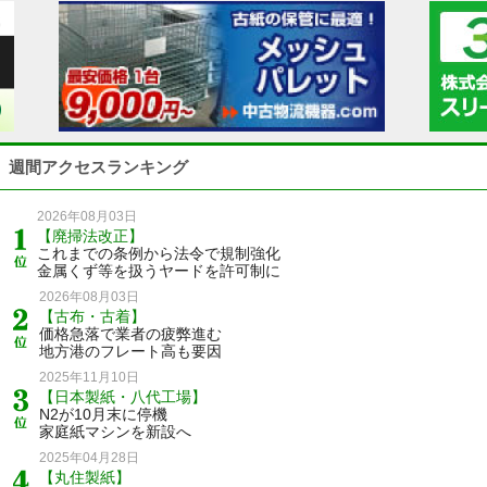
週間アクセスランキング
2026年08月03日
【廃掃法改正】
これまでの条例から法令で規制強化
金属くず等を扱うヤードを許可制に
2026年08月03日
【古布・古着】
価格急落で業者の疲弊進む
地方港のフレート高も要因
2025年11月10日
【日本製紙・八代工場】
N2が10月末に停機
家庭紙マシンを新設へ
2025年04月28日
【丸住製紙】