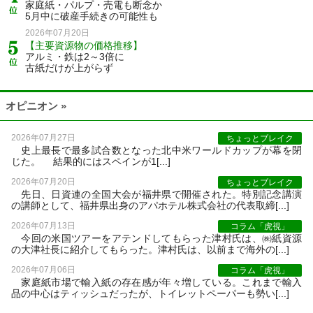
家庭紙・パルプ・売電も断念か
5月中に破産手続きの可能性も
2026年07月20日
【主要資源物の価格推移】
アルミ・鉄は2～3倍に
古紙だけが上がらず
オピニオン »
2026年07月27日
ちょっとブレイク
史上最長で最多試合数となった北中米ワールドカップが幕を閉
じた。 結果的にはスペインが1[...]
2026年07月20日
ちょっとブレイク
先日、日資連の全国大会が福井県で開催された。特別記念講演
の講師として、福井県出身のアパホテル株式会社の代表取締[...]
2026年07月13日
コラム「虎視」
今回の米国ツアーをアテンドしてもらった津村氏は、㈱紙資源
の大津社長に紹介してもらった。津村氏は、以前まで海外の[...]
2026年07月06日
コラム「虎視」
家庭紙市場で輸入紙の存在感が年々増している。これまで輸入
品の中心はティッシュだったが、トイレットペーパーも勢い[...]