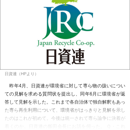
日資連（HPより）
昨年4月、日資連が環境省に対して専ら物の扱いについ
ての見解を求める質問状を提出し、同年6月に環境省が返
答して見解を示した。これまで各自治体で独自解釈もあっ
た専ら再生利用について、環境省がはっきりと見解を示し
たのはこれが初めて。今後は統一されて専ら論争に決着が
着くのか。日資連の飯田会長にお話を伺った。 Ｑ・これ