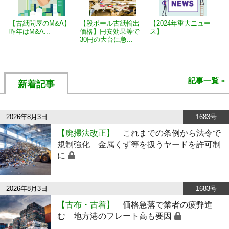
【古紙問屋のM&A】
【段ボール古紙輸出
【2024年重大ニュー
昨年はM&A...
価格】円安効果等で
ス】
30円の大台に急...
記事一覧 »
新着記事
2026年8月3日
1683号
【廃掃法改正】
これまでの条例から法令で
規制強化 金属くず等を扱うヤードを許可制
に
2026年8月3日
1683号
【古布・古着】
価格急落で業者の疲弊進
む 地方港のフレート高も要因