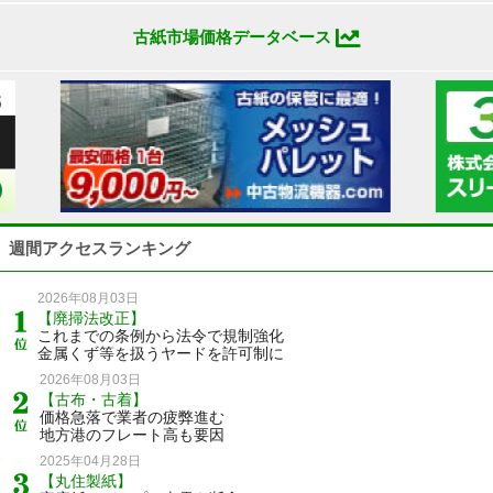
古紙市場価格データベース
週間アクセスランキング
2026年08月03日
【廃掃法改正】
これまでの条例から法令で規制強化
金属くず等を扱うヤードを許可制に
2026年08月03日
【古布・古着】
価格急落で業者の疲弊進む
地方港のフレート高も要因
2025年04月28日
【丸住製紙】