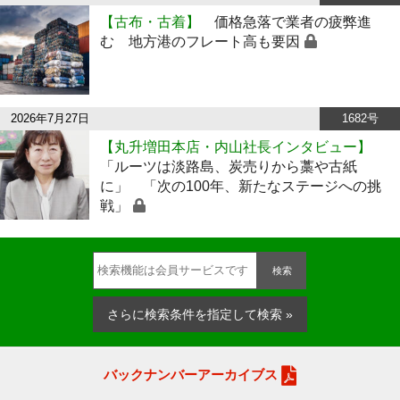
【古布・古着】
価格急落で業者の疲弊進
む 地方港のフレート高も要因
2026年7月27日
1682号
【丸升増田本店・内山社長インタビュー】
「ルーツは淡路島、炭売りから藁や古紙
に」 「次の100年、新たなステージへの挑
戦」
検索
さらに検索条件を指定して検索 »
バックナンバーアーカイブス