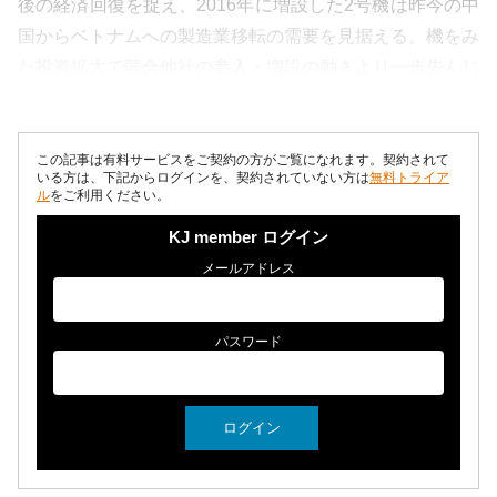
後の経済回復を捉え、2016年に増設した2号機は昨今の中
国からベトナムへの製造業移転の需要を見据える。機をみ
た投資拡大で競合他社の参入・増設の動きより一歩先んじ
る。古紙調達においても、現地...
この記事は有料サービスをご契約の方がご覧になれます。契約されて
いる方は、下記からログインを、契約されていない方は
無料トライア
ル
をご利用ください。
KJ member ログイン
メールアドレス
パスワード