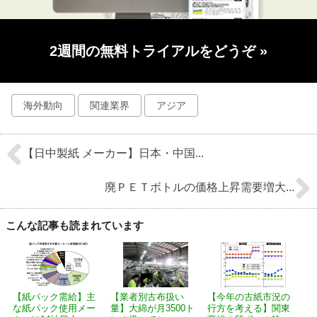
2週間の無料トライアルをどうぞ
»
海外動向
関連業界
アジア
【日中製紙 メーカー】日本・中国...
廃ＰＥＴボトルの価格上昇需要増大...
こんな記事も読まれています
【紙パック需給】主
【業者別古布扱い
【今年の古紙市況の
な紙パック使用メー
量】大綿が月3500ト
行方を考える】関東