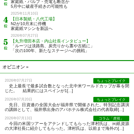
家庭紙・パルプ・売電も断念か
5月中に破産手続きの可能性も
2025年11月10日
【日本製紙・八代工場】
N2が10月末に停機
家庭紙マシンを新設へ
2026年07月27日
【丸升増田本店・内山社長インタビュー】
「ルーツは淡路島、炭売りから藁や古紙に」
「次の100年、新たなステージへの挑戦」
オピニオン »
2026年07月27日
ちょっとブレイク
史上最長で最多試合数となった北中米ワールドカップが幕を閉
じた。 結果的にはスペインが1[...]
2026年07月20日
ちょっとブレイク
先日、日資連の全国大会が福井県で開催された。特別記念講演
の講師として、福井県出身のアパホテル株式会社の代表取締[...]
2026年07月13日
コラム「虎視」
今回の米国ツアーをアテンドしてもらった津村氏は、㈱紙資源
の大津社長に紹介してもらった。津村氏は、以前まで海外の[...]