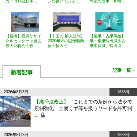
カーは14社日本...
ンの扱いでシェ...
商組の段ボール輸...
【宮崎】横浜リサイ
【中国の 輸入規制】
【製紙・古紙需給】
クルセンターは過去
2020年末の固形廃棄
紙・板紙輸出減少古
最大43億円の投...
物の輸入ゼ...
紙消費減、輸出増
記事一覧 »
新着記事
2026年8月3日
1683号
【廃掃法改正】
これまでの条例から法令で
規制強化 金属くず等を扱うヤードを許可制
に
2026年8月3日
1683号