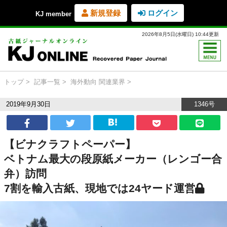
新規登録
ログイン
KJ member
2026年8月5日(水曜日) 10:44更新
トップ
記事一覧
海外動向
関連業界
2019年9月30日
1346号
【ビナクラフトペーパー】
ベトナム最大の段原紙メーカー（レンゴー合
弁）訪問
7割を輸入古紙、現地では24ヤード運営