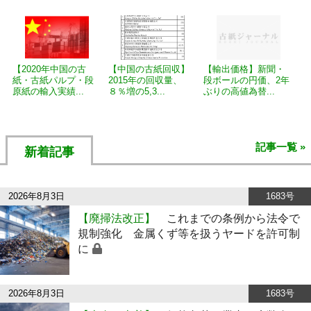
【2020年中国の古
【中国の古紙回収】
【輸出価格】新聞・
紙・古紙パルプ・段
2015年の回収量、
段ボールの円価、2年
原紙の輸入実績...
８％増の5,3...
ぶりの高値為替...
記事一覧 »
新着記事
2026年8月3日
1683号
【廃掃法改正】
これまでの条例から法令で
規制強化 金属くず等を扱うヤードを許可制
に
2026年8月3日
1683号