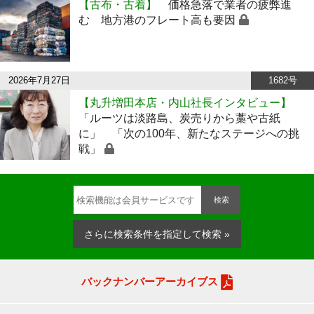
【古布・古着】
価格急落で業者の疲弊進
む 地方港のフレート高も要因
2026年7月27日
1682号
【丸升増田本店・内山社長インタビュー】
「ルーツは淡路島、炭売りから藁や古紙
に」 「次の100年、新たなステージへの挑
戦」
検索
さらに検索条件を指定して検索 »
バックナンバーアーカイブス