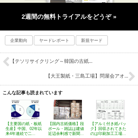
2週間の無料トライアルをどうぞ
»
企業動向
ヤードレポート
新規ヤード
【テソリサイクリング～韓国の古紙...
【大王製紙・三島工場】問屋会アオ...
こんな記事も読まれています
【主要国の紙・板紙
【国内古紙価格】段
【アルミ付き紙パッ
生産】中国、02年以
ボール・雑誌は建値
ク】回収されてきた
来4年連続で二...
近辺余剰感で新聞...
のは印刷加工工場...