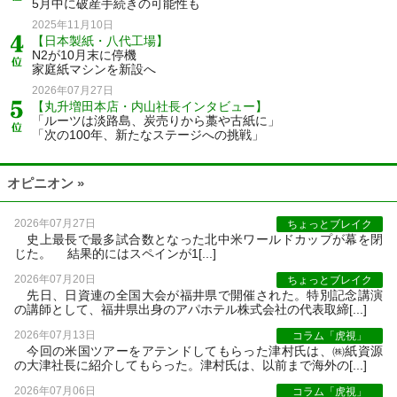
5月中に破産手続きの可能性も
2025年11月10日
【日本製紙・八代工場】
N2が10月末に停機
家庭紙マシンを新設へ
2026年07月27日
【丸升増田本店・内山社長インタビュー】
「ルーツは淡路島、炭売りから藁や古紙に」
「次の100年、新たなステージへの挑戦」
オピニオン »
2026年07月27日
ちょっとブレイク
史上最長で最多試合数となった北中米ワールドカップが幕を閉
じた。 結果的にはスペインが1[...]
2026年07月20日
ちょっとブレイク
先日、日資連の全国大会が福井県で開催された。特別記念講演
の講師として、福井県出身のアパホテル株式会社の代表取締[...]
2026年07月13日
コラム「虎視」
今回の米国ツアーをアテンドしてもらった津村氏は、㈱紙資源
の大津社長に紹介してもらった。津村氏は、以前まで海外の[...]
2026年07月06日
コラム「虎視」