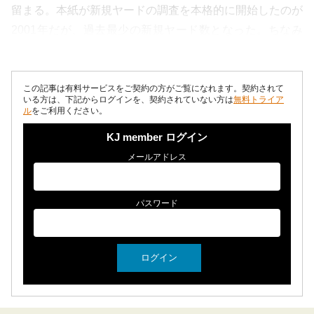
留まる。本紙が新規ヤードの調査を本格的に開始したのが
2001年だが、過去最少の新規ヤード数となった。ちなみ
に昨年は17ヵ所で、...
この記事は有料サービスをご契約の方がご覧になれます。契約されて
いる方は、下記からログインを、契約されていない方は
無料トライア
ル
をご利用ください。
KJ member ログイン
メールアドレス
パスワード