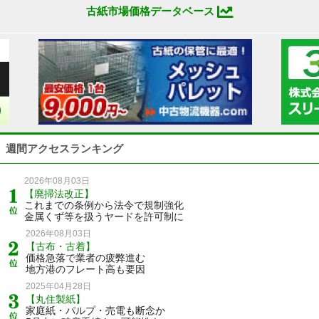
古紙市場価格データベース
週間アクセスランキング
2026年08月03日
【廃掃法改正】
これまでの条例から法令で規制強化
金属くず等を扱うヤードを許可制に
2026年08月03日
【古布・古着】
価格急落で業者の疲弊進む
地方港のフレート高も要因
2025年04月28日
【丸住製紙】
家庭紙・パルプ・売電も断念か