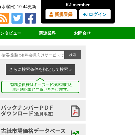
KJ member
(水曜日) 10:44更新
新規登録
ログイン
インタビュー
関連業界
お問合せ
占インタビュー
ＲＰＦ（固形燃料）
見積書・請求書依頼
検索
サイクル女子
ＰＥＴボトル
購読の申込み
業界団体挨拶
廃プラスチック
広告の申込み
さらに検索条件を指定して検索 »
講演録
鉄スクラップ
ヤードマップの申込み
家電リサイクル
古紙ジャーナルとは
古布
バックナンバーアーカイブ
古紙市場価格データベース