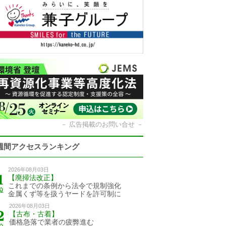
－
広告掲載のお問い合せ
－
週間アクセスランキング
2026年08月03日
【廃掃法改正】
これまでの条例から法令で規制強化
金属くず等を扱うヤードを許可制に
2026年08月03日
【古布・古着】
価格急落で業者の疲弊進む