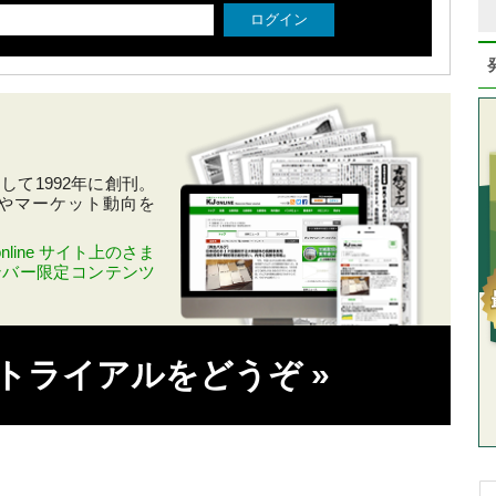
て1992年に創刊。
やマーケット動向を
line サイト上のさま
ンバー限定コンテンツ
料トライアルをどうぞ
»