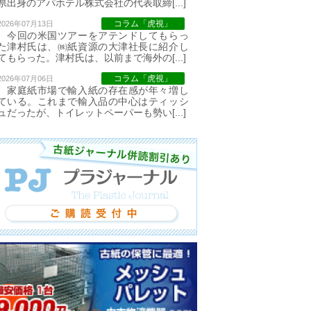
県出身のアパホテル株式会社の代表取締[...]
コラム「虎視」
2026年07月13日
今回の米国ツアーをアテンドしてもらっ
た津村氏は、㈱紙資源の大津社長に紹介し
てもらった。津村氏は、以前まで海外の[...]
コラム「虎視」
2026年07月06日
家庭紙市場で輸入紙の存在感が年々増し
ている。これまで輸入品の中心はティッシ
ュだったが、トイレットペーパーも勢い[...]