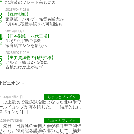
地方港のフレート高も要因
2025年04月28日
【丸住製紙】
家庭紙・パルプ・売電も断念か
5月中に破産手続きの可能性も
2025年11月10日
【日本製紙・八代工場】
N2が10月末に停機
家庭紙マシンを新設へ
2026年07月20日
【主要資源物の価格推移】
アルミ・鉄は2～3倍に
古紙だけが上がらず
オピニオン »
ちょっとブレイク
2026年07月27日
史上最長で最多試合数となった北中米ワ
ールドカップが幕を閉じた。 結果的には
スペインが1[...]
ちょっとブレイク
2026年07月20日
先日、日資連の全国大会が福井県で開催
された。特別記念講演の講師として、福井