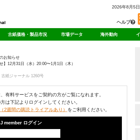
2026年8月5日
ヘルプ
古紙価格・製品市況
市場データ
海外動向
カー
国内価格
回収・消費
中国
独
のお知らせ
輸出価格
輸出量
アジア
リ
2月31日（水）20:00〜1月1日（木）
ート
製品価格
中国の輸入量
米国
ド
海外市況
各種統計データ
欧州
古紙ジャーナル 1260号
ンキング
は、有料サービスをご契約の方がご覧になれます。
の方は下記よりログインしてください。
（2週間の購読トライアルあり）
をご利用ください。
J member ログイン