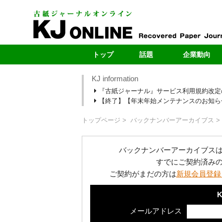
トップ
話題
企業動向
KJ information
最新号
製紙メー
『古紙ジャーナル』サービス利用規約改定
最新のお知らせ
自治体
【終了】【年末年始メンテナンスのお知らせ】1
新型コロナ
ヤードレポ
段原紙の転抄・輸出
新規ヤー
トップページ
バックナンバーアーカイブス
カーボンニュートラル
売上・扱い量ラ
バックナンバーアーカイブス
すでにご契約済み
ご契約がまだの方は
新規会員登録
K
メールアドレス