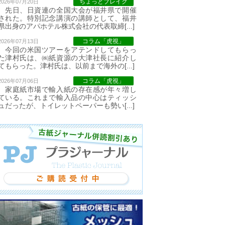
ちょっとブレイク
2026年07月20日
先日、日資連の全国大会が福井県で開催
された。特別記念講演の講師として、福井
県出身のアパホテル株式会社の代表取締[...]
コラム「虎視」
2026年07月13日
今回の米国ツアーをアテンドしてもらっ
た津村氏は、㈱紙資源の大津社長に紹介し
てもらった。津村氏は、以前まで海外の[...]
コラム「虎視」
2026年07月06日
家庭紙市場で輸入紙の存在感が年々増し
ている。これまで輸入品の中心はティッシ
ュだったが、トイレットペーパーも勢い[...]