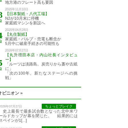
地方港のフレート高も要因
2025年11月10日
【日本製紙・八代工場】
N2が10月末に停機
家庭紙マシンを新設へ
2025年04月28日
【丸住製紙】
家庭紙・パルプ・売電も断念か
5月中に破産手続きの可能性も
2026年07月27日
【丸升増田本店・内山社長インタビュ
ー】
「ルーツは淡路島、炭売りから藁や古紙
に」
「次の100年、新たなステージへの挑
戦」
オピニオン »
ちょっとブレイク
2026年07月27日
史上最長で最多試合数となった北中米ワ
ールドカップが幕を閉じた。 結果的には
スペインが1[...]