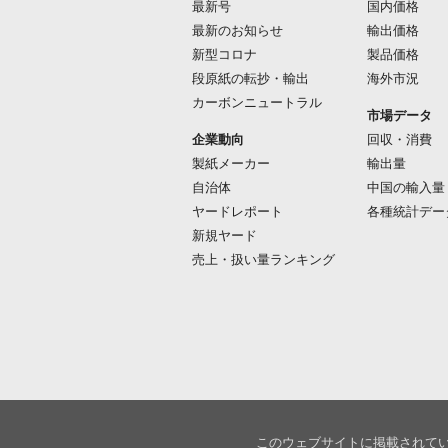
最新号
国内価格
最新のお知らせ
輸出価格
新型コロナ
製品価格
段原紙の転抄・輸出
海外市況
カーボンニュートラル
市場データ
企業動向
回収・消費
製紙メーカー
輸出量
自治体
中国の輸入量
ヤードレポート
各種統計デー
新規ヤード
売上・扱い量ランキング
このウェブサイトに掲載されて