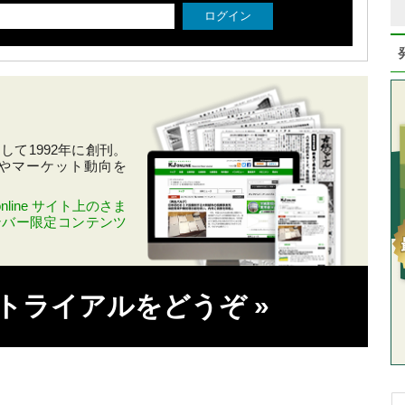
て1992年に創刊。
やマーケット動向を
line サイト上のさま
ンバー限定コンテンツ
料トライアルをどうぞ
»