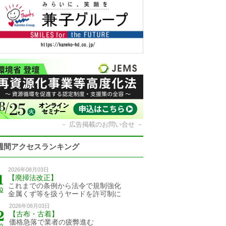
－
広告掲載のお問い合せ
－
週間アクセスランキング
2026年08月03日
【廃掃法改正】
これまでの条例から法令で規制強化
金属くず等を扱うヤードを許可制に
2026年08月03日
【古布・古着】
価格急落で業者の疲弊進む