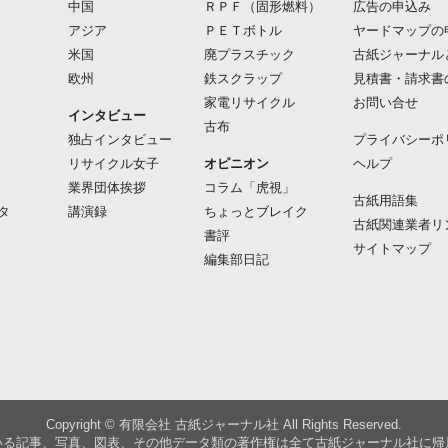
中国
ＲＰＦ（固形燃料）
広告の申込み
アジア
ＰＥＴボトル
ヤードマップの
米国
廃プラスチック
古紙ジャーナル
欧州
鉄スクラップ
見積書・請求書
家電リサイクル
お問い合せ
インタビュー
古布
独占インタビュー
プライバシーポ
リサイクル女子
オピニオン
ヘルプ
業界団体挨拶
コラム「虎視」
古紙用語集
タ
講演録
ちょっとブレイク
古紙関連業者リ
書評
サイトマップ
編集部日記
Copyright © 有限会社 古紙ジャーナル社 All Rights Reserved.
いる記事、写真、図表、その他データ類の著作権は全て古紙ジャーナル社に帰