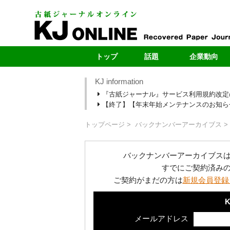
トップ
話題
企業動向
KJ information
最新号
製紙メー
『古紙ジャーナル』サービス利用規約改定
最新のお知らせ
自治体
【終了】【年末年始メンテナンスのお知らせ】1
新型コロナ
ヤードレポ
段原紙の転抄・輸出
新規ヤー
トップページ
バックナンバーアーカイブス
カーボンニュートラル
売上・扱い量ラ
バックナンバーアーカイブス
すでにご契約済み
ご契約がまだの方は
新規会員登録
K
メールアドレス