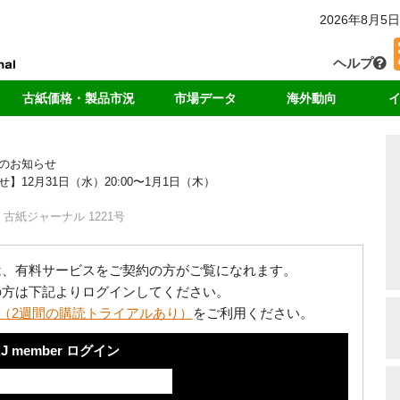
2026年8月5日
ヘルプ
古紙価格・製品市況
市場データ
海外動向
カー
国内価格
回収・消費
中国
独
のお知らせ
輸出価格
輸出量
アジア
リ
2月31日（水）20:00〜1月1日（木）
ート
製品価格
中国の輸入量
米国
ド
海外市況
各種統計データ
欧州
古紙ジャーナル 1221号
ンキング
は、有料サービスをご契約の方がご覧になれます。
の方は下記よりログインしてください。
（2週間の購読トライアルあり）
をご利用ください。
J member ログイン