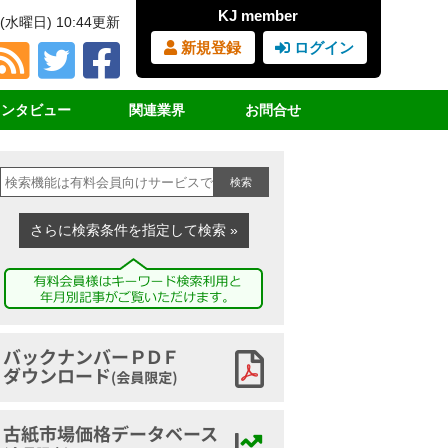
KJ member
(水曜日) 10:44更新
新規登録
ログイン
インタビュー
関連業界
お問合せ
占インタビュー
ＲＰＦ（固形燃料）
見積書・請求書依頼
検索
サイクル女子
ＰＥＴボトル
購読の申込み
業界団体挨拶
廃プラスチック
広告の申込み
さらに検索条件を指定して検索 »
講演録
鉄スクラップ
ヤードマップの申込み
家電リサイクル
古紙ジャーナルとは
古布
バックナンバーアーカイブ
古紙市場価格データベース