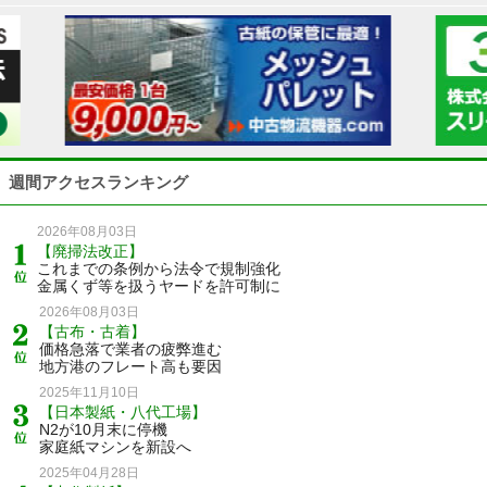
週間アクセスランキング
2026年08月03日
【廃掃法改正】
これまでの条例から法令で規制強化
金属くず等を扱うヤードを許可制に
2026年08月03日
【古布・古着】
価格急落で業者の疲弊進む
地方港のフレート高も要因
2025年11月10日
【日本製紙・八代工場】
N2が10月末に停機
家庭紙マシンを新設へ
2025年04月28日