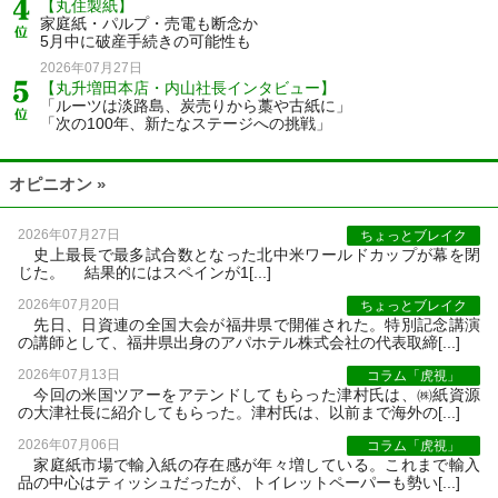
【丸住製紙】
家庭紙・パルプ・売電も断念か
5月中に破産手続きの可能性も
2026年07月27日
【丸升増田本店・内山社長インタビュー】
「ルーツは淡路島、炭売りから藁や古紙に」
「次の100年、新たなステージへの挑戦」
オピニオン »
2026年07月27日
ちょっとブレイク
史上最長で最多試合数となった北中米ワールドカップが幕を閉
じた。 結果的にはスペインが1[...]
2026年07月20日
ちょっとブレイク
先日、日資連の全国大会が福井県で開催された。特別記念講演
の講師として、福井県出身のアパホテル株式会社の代表取締[...]
2026年07月13日
コラム「虎視」
今回の米国ツアーをアテンドしてもらった津村氏は、㈱紙資源
の大津社長に紹介してもらった。津村氏は、以前まで海外の[...]
2026年07月06日
コラム「虎視」
家庭紙市場で輸入紙の存在感が年々増している。これまで輸入
品の中心はティッシュだったが、トイレットペーパーも勢い[...]