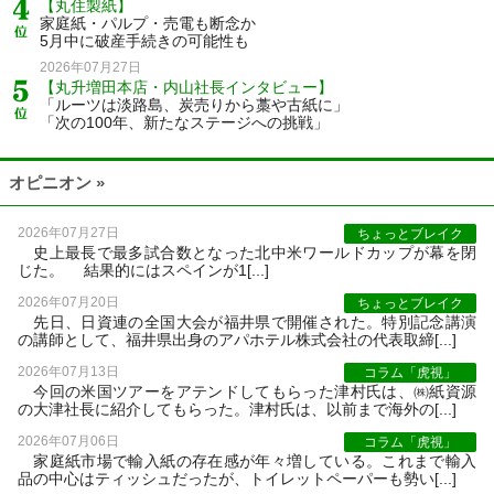
【丸住製紙】
家庭紙・パルプ・売電も断念か
5月中に破産手続きの可能性も
2026年07月27日
【丸升増田本店・内山社長インタビュー】
「ルーツは淡路島、炭売りから藁や古紙に」
「次の100年、新たなステージへの挑戦」
オピニオン »
2026年07月27日
ちょっとブレイク
史上最長で最多試合数となった北中米ワールドカップが幕を閉
じた。 結果的にはスペインが1[...]
2026年07月20日
ちょっとブレイク
先日、日資連の全国大会が福井県で開催された。特別記念講演
の講師として、福井県出身のアパホテル株式会社の代表取締[...]
2026年07月13日
コラム「虎視」
今回の米国ツアーをアテンドしてもらった津村氏は、㈱紙資源
の大津社長に紹介してもらった。津村氏は、以前まで海外の[...]
2026年07月06日
コラム「虎視」
家庭紙市場で輸入紙の存在感が年々増している。これまで輸入
品の中心はティッシュだったが、トイレットペーパーも勢い[...]