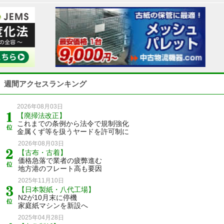
週間アクセスランキング
2026年08月03日
【廃掃法改正】
これまでの条例から法令で規制強化
金属くず等を扱うヤードを許可制に
2026年08月03日
【古布・古着】
価格急落で業者の疲弊進む
地方港のフレート高も要因
2025年11月10日
【日本製紙・八代工場】
N2が10月末に停機
家庭紙マシンを新設へ
2025年04月28日