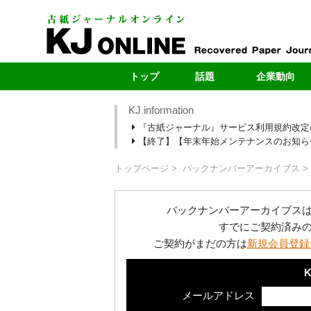
トップ
話題
企業動向
KJ information
最新号
製紙メー
『古紙ジャーナル』サービス利用規約改定
最新のお知らせ
自治体
【終了】【年末年始メンテナンスのお知らせ】1
新型コロナ
ヤードレポ
段原紙の転抄・輸出
新規ヤー
トップページ
バックナンバーアーカイブス
カーボンニュートラル
売上・扱い量ラ
バックナンバーアーカイブス
すでにご契約済み
ご契約がまだの方は
新規会員登録
K
メールアドレス