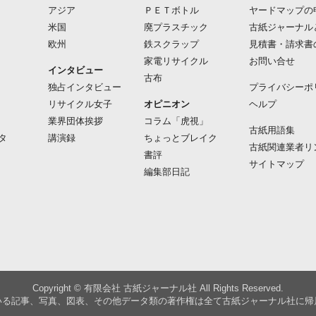
アジア
ＰＥＴボトル
ヤードマップの
米国
廃プラスチック
古紙ジャーナル
欧州
鉄スクラップ
見積書・請求書
家電リサイクル
お問い合せ
インタビュー
古布
独占インタビュー
プライバシーポ
リサイクル女子
オピニオン
ヘルプ
業界団体挨拶
コラム「虎視」
古紙用語集
タ
講演録
ちょっとブレイク
古紙関連業者リ
書評
サイトマップ
編集部日記
Copyright © 有限会社 古紙ジャーナル社 All Rights Reserved.
いる記事、写真、図表、その他データ類の著作権は全て古紙ジャーナル社に帰