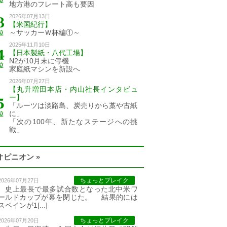
地方港のフレート高も要因
2026年07月13日
【米国紀行】
～サッカーＷ杯編①～
2025年11月10日
【日本製紙・八代工場】
N2が10月末に停機
家庭紙マシンを新設へ
2026年07月27日
【丸升増田本店・内山社長インタビュ
ー】
「ルーツは淡路島、炭売りから藁や古紙
に」
「次の100年、新たなステージへの挑
戦」
オピニオン »
ちょっとブレイク
2026年07月27日
史上最長で最多試合数となった北中米ワ
ールドカップが幕を閉じた。 結果的には
スペインが1[...]
ちょっとブレイク
2026年07月20日