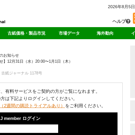
2026年8月5日
ヘルプ
古紙価格・製品市況
市場データ
海外動向
カー
国内価格
回収・消費
中国
独
のお知らせ
輸出価格
輸出量
アジア
リ
2月31日（水）20:00〜1月1日（木）
ート
製品価格
中国の輸入量
米国
ド
海外市況
各種統計データ
欧州
古紙ジャーナル 1178号
ンキング
は、有料サービスをご契約の方がご覧になれます。
の方は下記よりログインしてください。
（2週間の購読トライアルあり）
をご利用ください。
J member ログイン