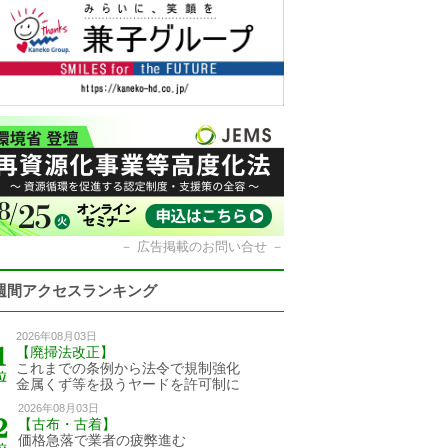
－
広告掲載のお問い合せ
－
週間アクセスランキング
2026年08月03日
【廃掃法改正】
これまでの条例から法令で規制強化
金属くず等を扱うヤードを許可制に
2026年08月03日
【古布・古着】
価格急落で業者の疲弊進む