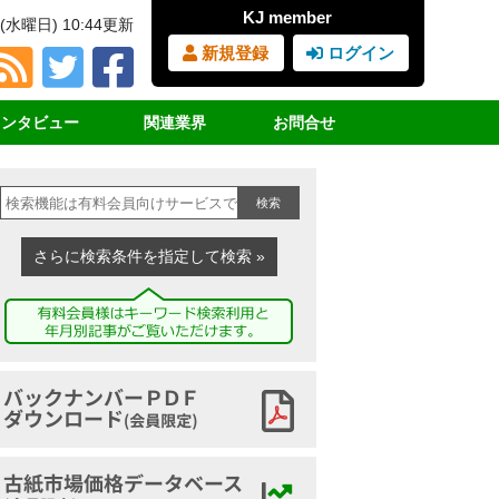
KJ member
(水曜日) 10:44更新
新規登録
ログイン
インタビュー
関連業界
お問合せ
占インタビュー
ＲＰＦ（固形燃料）
見積書・請求書依頼
検索
サイクル女子
ＰＥＴボトル
購読の申込み
業界団体挨拶
廃プラスチック
広告の申込み
さらに検索条件を指定して検索 »
講演録
鉄スクラップ
ヤードマップの申込み
家電リサイクル
古紙ジャーナルとは
古布
バックナンバーアーカイブ
古紙市場価格データベース