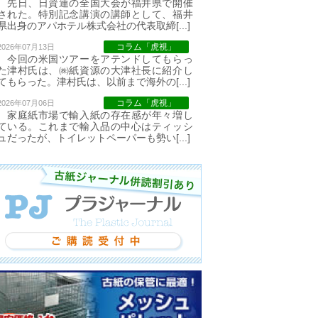
先日、日資連の全国大会が福井県で開催
された。特別記念講演の講師として、福井
県出身のアパホテル株式会社の代表取締[...]
コラム「虎視」
2026年07月13日
今回の米国ツアーをアテンドしてもらっ
た津村氏は、㈱紙資源の大津社長に紹介し
てもらった。津村氏は、以前まで海外の[...]
コラム「虎視」
2026年07月06日
家庭紙市場で輸入紙の存在感が年々増し
ている。これまで輸入品の中心はティッシ
ュだったが、トイレットペーパーも勢い[...]