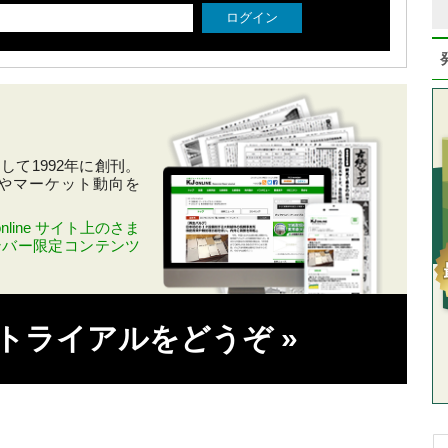
て1992年に創刊。
やマーケット動向を
line サイト上のさま
ンバー限定コンテンツ
料トライアルをどうぞ
»