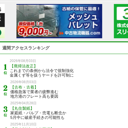
週間アクセスランキング
2026年08月03日
【廃掃法改正】
これまでの条例から法令で規制強化
金属くず等を扱うヤードを許可制に
2026年08月03日
【古布・古着】
価格急落で業者の疲弊進む
地方港のフレート高も要因
2025年04月28日
【丸住製紙】
家庭紙・パルプ・売電も断念か
5月中に破産手続きの可能性も
2025年11月10日