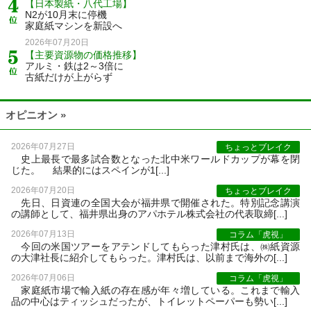
【日本製紙・八代工場】
N2が10月末に停機
家庭紙マシンを新設へ
2026年07月20日
【主要資源物の価格推移】
アルミ・鉄は2～3倍に
古紙だけが上がらず
オピニオン »
2026年07月27日
ちょっとブレイク
史上最長で最多試合数となった北中米ワールドカップが幕を閉
じた。 結果的にはスペインが1[...]
2026年07月20日
ちょっとブレイク
先日、日資連の全国大会が福井県で開催された。特別記念講演
の講師として、福井県出身のアパホテル株式会社の代表取締[...]
2026年07月13日
コラム「虎視」
今回の米国ツアーをアテンドしてもらった津村氏は、㈱紙資源
の大津社長に紹介してもらった。津村氏は、以前まで海外の[...]
2026年07月06日
コラム「虎視」
家庭紙市場で輸入紙の存在感が年々増している。これまで輸入
品の中心はティッシュだったが、トイレットペーパーも勢い[...]